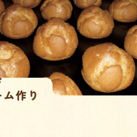
む
ーム作り