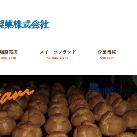
場直売店
スイーツブランド
企業情報
a
c
t
o
r
y
s
h
o
p
O
r
i
g
i
n
a
l
B
r
a
n
d
C
o
m
p
a
n
y