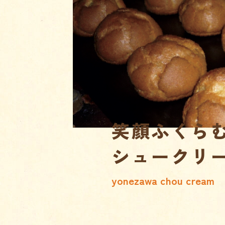
笑顔ふくら
シュークリ
yonezawa chou cream