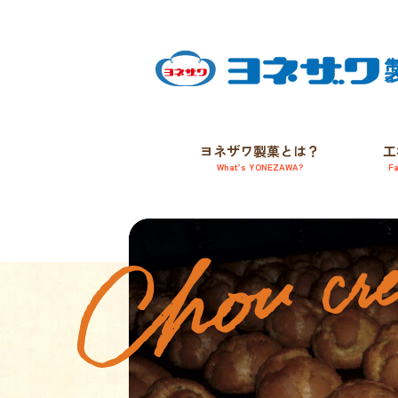
ヨネザワ製菓とは？
工
W
h
a
t
’
s
Y
O
N
E
Z
A
W
A
?
F