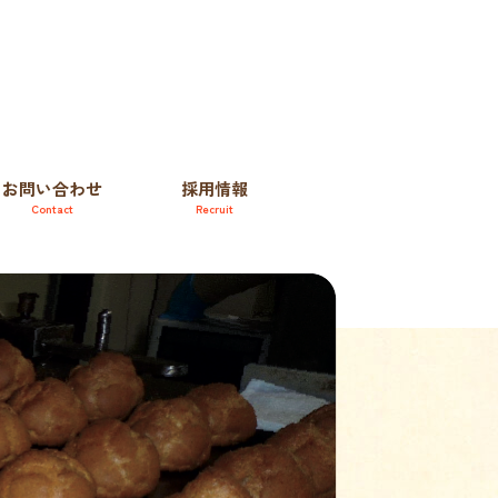
お問い合わせ
採用情報
C
o
n
t
a
c
t
R
e
c
r
u
i
t