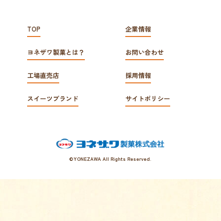
採用情報
R
e
c
r
u
i
t
TOP
企業情報
0120-544-038
ヨネザワ製菓とは？
お問い合わせ
工場直売店
採用情報
受付時間 10:00～18:00 年中無休
(都合により臨時休業、
スイーツブランド
サイトポリシー
短縮営業する場合もございます。)
お問い合わせはこちら
©YONEZAWA All Rights Reserved.