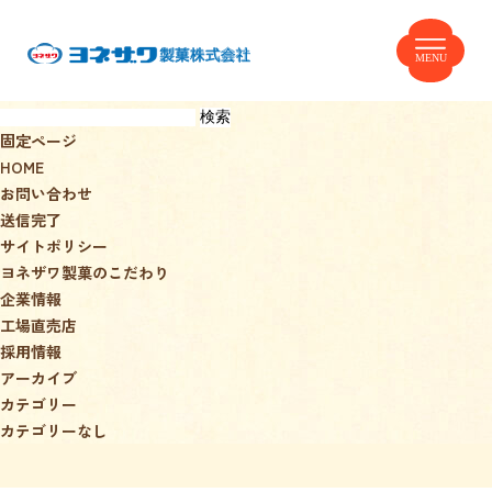
TOP
Top
ヨネザワ製菓とは？
検
W
h
a
t
’
s
Y
O
N
E
Z
A
W
A
?
索:
固定ページ
工場直売店
HOME
F
a
c
t
o
r
y
s
h
o
p
お問い合わせ
送信完了
スイーツブランド
サイトポリシー
O
r
i
g
i
n
a
l
B
r
a
n
d
ヨネザワ製菓のこだわり
シューヨネザワ
企業情報
オアフ
工場直売店
採用情報
企業情報
アーカイブ
C
o
m
p
a
n
y
カテゴリー
カテゴリーなし
お問い合わせ
C
o
n
t
a
c
t